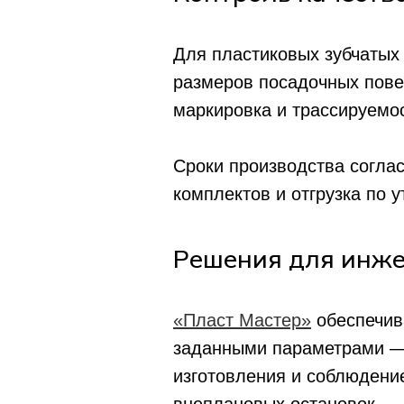
Для пластиковых зубчатых 
размеров посадочных пове
маркировка и трассируемос
Сроки производства согла
комплектов и отгрузка по 
Решения для инже
«Пласт Мастер»
обеспечив
заданными параметрами — 
Каталог
Меню
изготовления и соблюдение
Втулки
О нас
Ролики
Преимущества