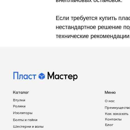
внеплановых остановок.
Изоляторы
Как заказать
Контакты
Болты и гайки
Блог
Шестерни и валы
Если требуется купить пла
Зубчатые рейки
нестандартное решение под
Пробки и заглушки резьбовые
Планки, подложки и скребки
технические рекомендации
Резьбовые соединения и переходники
Политика конфиденци
Детали из фторопласта
Согласие на обработк
Правила использования