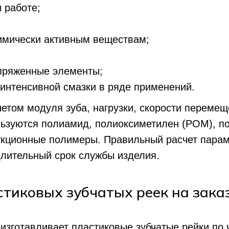
 работе;
химически активным веществам;
опряженные элементы;
 интенсивной смазки в ряде применений.
етом модуля зуба, нагрузки, скорости перемещ
льзуются полиамид, полиоксиметилен (POM), п
рукционные полимеры. Правильный расчет парам
длительный срок службы изделия.
стиковых зубчатых реек на зака
изготавливает пластиковые зубчатые рейки по 