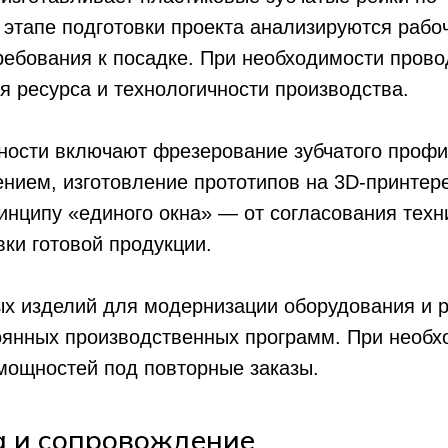
 этапе подготовки проекта анализируются рабоч
ребования к посадке. При необходимости пров
 ресурса и технологичности производства.
ости включают фрезерование зубчатого профи
ением, изготовление прототипов на 3D-принте
инципу «единого окна» — от согласования техн
вки готовой продукции.
х изделий для модернизации оборудования и р
оянных производственных программ. При необ
мощностей под повторные заказы.
а и сопровождение