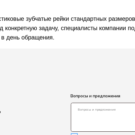
стиковые зубчатые рейки стандартных размеров
Я согласен с политикой конфиденциальности
 конкретную задачу, специалисты компании под
Задать вопрос
 в день обращения.
альности
у персональных данных
 cookie