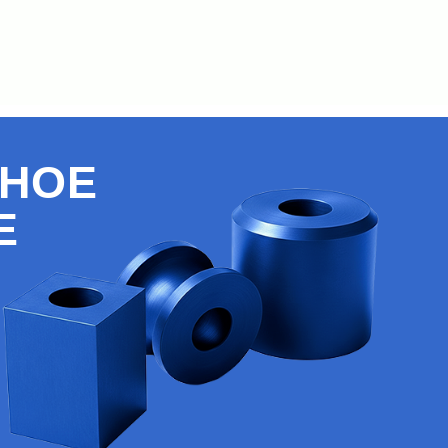
ОЕ
Ваше имя
Имя
Ваш телефон
+7(000)000-00
Есть ли у вас че
Я согласен 
Получи