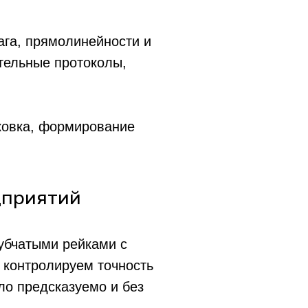
ага, прямолинейности и
тельные протоколы,
ковка, формирование
дприятий
убчатыми рейками с
 контролируем точность
+7(952)411-6320
ло предсказуемо и без
+7(977)288-37-28