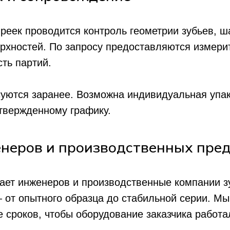
реек проводится контроль геометрии зубьев, ш
рхностей. По запросу предоставляются измери
ть партий.
суются заранее. Возможна индивидуальная упа
утвержденному графику.
неров и производственных пре
ает инженеров и производственные компании з
от опытного образца до стабильной серии. Мы
Вопросы и предложения
 сроков, чтобы оборудование заказчика работа
Вопросы и предложения