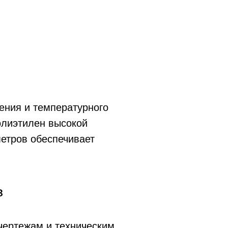
ения и температурного
олиэтилен высокой
етров обеспечивает
з
чертежам и техническим