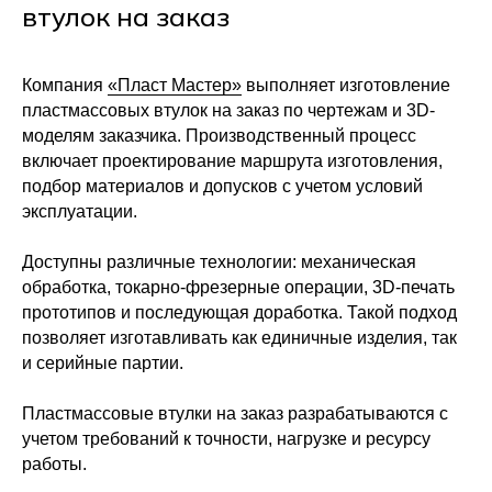
втулок на заказ
Я согласен с политикой
Компания
«Пласт Мастер»
выполняет изготовление
конфиденциальности
пластмассовых втулок на заказ по чертежам и 3D-
Задать вопрос
моделям заказчика. Производственный процесс
включает проектирование маршрута изготовления,
Политика конфиденциальности
подбор материалов и допусков с учетом условий
Согласие на обработку персональных данных
эксплуатации.
Правила использования cookie
Доступны различные технологии: механическая
Разработка сайта
обработка, токарно-фрезерные операции, 3D-печать
прототипов и последующая доработка. Такой подход
позволяет изготавливать как единичные изделия, так
и серийные партии.
Пластмассовые втулки на заказ разрабатываются с
учетом требований к точности, нагрузке и ресурсу
работы.