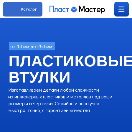
Каталог
от 10 мм до 250 мм
+7(952)411-63-
ПЛАСТИКОВЫЕ
plast-master@internet.ru
20
ВТУЛКИ
Изготавливаем детали любой сложности
из инженерных пластиков и металлов под ваши
размеры и чертежи. Серийно и поштучно.
Быстро, точно, с гарантией качества