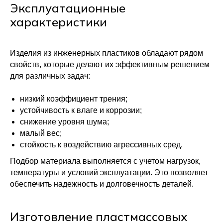
Эксплуатационные
Втулки
+7(952)411-6320
Ролики
характеристики
plast-master@internet.ru
Изоляторы
Болты и гайки
Шестерни и валы
Изделия из инженерных пластиков обладают рядом
Зубчатые рейки
свойств, которые делают их эффективным решением
Пробки и заглушки резьбовые
для различных задач:
Планки, подложки и скребки
Резьбовые соединения и переходники
Детали из фторопласта
низкий коэффициент трения;
Меню
устойчивость к влаге и коррозии;
О нас
Преимущества
снижение уровня шума;
Контакты
малый вес;
Блог
стойкость к воздействию агрессивных сред.
Как заказать
Адрес для самовывоза:
Подбор материала выполняется с учетом нагрузок,
Люберцы посёлок Вуги 1 стр 2
температуры и условий эксплуатации. Это позволяет
Каждый день с 9:00 до 21:00.
Приезд по предварительному
обеспечить надежность и долговечность деталей.
согласованию
Вопросы и предложения
Изготовление пластмассовых
Вопросы и предложения