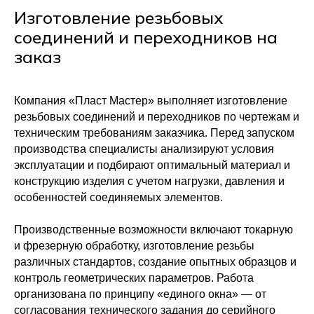
Изготовление резьбовых
соединений и переходников на
заказ
Компания «Пласт Мастер» выполняет изготовление
резьбовых соединений и переходников по чертежам и
техническим требованиям заказчика. Перед запуском
производства специалисты анализируют условия
эксплуатации и подбирают оптимальный материал и
конструкцию изделия с учетом нагрузки, давления и
особенностей соединяемых элементов.
Производственные возможности включают токарную
Каталог
+7(977)288-37-28
и фрезерную обработку, изготовление резьбы
Втулки
+7(952)411-6320
различных стандартов, создание опытных образцов и
Ролики
plast-master@internet.ru
контроль геометрических параметров. Работа
Изоляторы
организована по принципу «единого окна» — от
Болты и гайки
Шестерни и валы
согласования технического задания до серийного