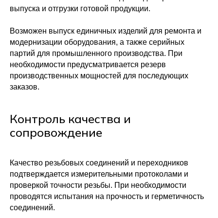
Зубчатые рейки
выпуска и отгрузки готовой продукции.
Пробки и заглушки резьбовые
Планки, подложки и скребки
Возможен выпуск единичных изделий для ремонта и
Резьбовые соединения и переходники
модернизации оборудования, а также серийных
Детали из фторопласта
партий для промышленного производства. При
Меню
О нас
необходимости предусматривается резерв
Преимущества
производственных мощностей для последующих
Контакты
заказов.
Блог
Как заказать
Адрес для самовывоза:
Люберцы посёлок Вуги 1 стр 2
Контроль качества и
Каждый день с 9:00 до 21:00.
сопровождение
Приезд по предварительному
согласованию
Вопросы и предложения
Качество резьбовых соединений и переходников
Вопросы и предложения
подтверждается измерительными протоколами и
проверкой точности резьбы. При необходимости
проводятся испытания на прочность и герметичность
Я согласен с политикой
соединений.
конфиденциальности