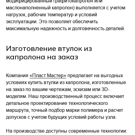
модифицированный графитокапролон или
согласованию
маслонаполненный капролон) выполняется с учетом
Вопросы и предложения
нагрузок, рабочих температур и условий
Вопросы и предложения
эксплуатации. Это позволяет обеспечить
максимальную надежность и долговечность деталей.
Я согласен с политикой
Изготовление втулок из
конфиденциальности
капролона на заказ
Задать вопрос
Политика конфиденциальности
Компания
«Пласт Мастер»
предлагает на выгодных
Согласие на обработку персональных данных
условиях купить втулки из капролона, изготовленные
Правила использования cookie
на заказ по вашим чертежам, эскизам или 3D-
моделям. Наш производственный процесс включает
Разработка сайта
детальное проектирование технологического
маршрута, точный подбор марки полимера и расчет
допусков с учетом будущих условий работы узла.
На производстве доступны современные технологии: