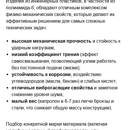
Изделия из инженерных пластиков, в частности из
полиамида-6, обладают отличным комплексом
физико-механических свойств, которые делают их
Каталог
+7(977)288-37-28
эффективным решением для самых сложных
Втулки
технических задач:
+7(952)411-6320
Ролики
plast-master@internet.ru
Изоляторы
и стойкость к
высокая механическая прочность
Болты и гайки
ударным нагрузкам;
Шестерни и валы
(эффект
низкий коэффициент трения
Зубчатые рейки
самосмазывания, позволяющий узлам работать
Пробки и заглушки резьбовые
без постоянной подачи смазки);
Планки, подложки и скребки
Резьбовые соединения и переходники
, воздействию
устойчивость к коррозии
Детали из фторопласта
углеводородов (масла, бензин) и слабых кислот;
Меню
и заметное
отличные виброгасящие свойства
О нас
Преимущества
снижение уровня шума;
Контакты
(капролон в 6-7 раз легче бронзы и
малый вес
Блог
стали, что снижает общую массу конструкции).
Как заказать
Адрес для самовывоза:
Люберцы посёлок Вуги 1 стр 2
Подбор конкретной марки материала (включая
Каждый день с 9:00 до 21:00.
Приезд по предварительному