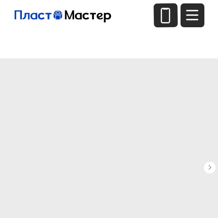
← Назад
+7(952)411-6320
info@plast-master.com