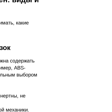
имать, какие
зок
лжна содержать
имер, ABS-
мальным выбором
нертны, не
ой механики.