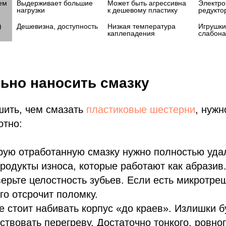
ем
Выдерживает большие 
Может быть агрессивна 
Электро
нагрузки
к дешевому пластику
редукто
)
Дешевизна, доступность
Низкая температура 
Игрушки,
каплепадения
слабона
ьно наносить смазку
шить, чем смазать
пластиковые шестерни
, нужн
отно:
ую отработанную смазку нужно полностью уда
родукты износа, которые работают как абразив
ерьте целостность зубьев. Если есть микротре
о отсрочит поломку.
 стоит набивать корпус «до краев». Излишки б
ствовать перегреву. Достаточно тонкого, ровно