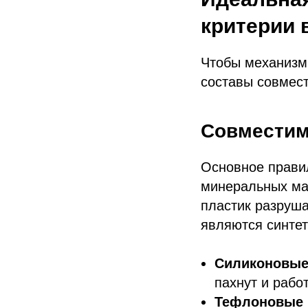
критерии
Чтобы механизм
составы совмес
Совместим
Основное прави
минеральных мас
пластик разруш
являются синтет
Силиконовые
пахнут и рабо
Тефлоновые 