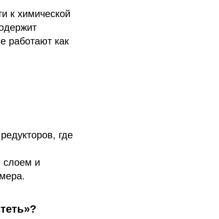
и к химической
содержит
е работают как
редукторов, где
 слоем и
мера.
стеть»?