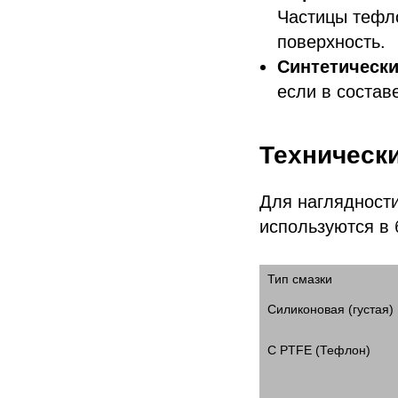
Частицы тефл
поверхность.
Синтетически
если в состав
Техническ
Для наглядности
используются в 
Тип смазки
Силиконовая (густая)
С PTFE (Тефлон)