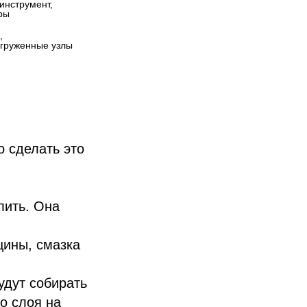
инструмент, 
ры
 
груженные узлы
о сделать это
лить. Она
.
щины, смазка
удут собирать
го слоя на