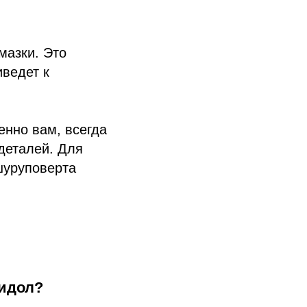
мазки. Это
иведет к
енно вам, всегда
деталей. Для
шуруповерта
лидол?