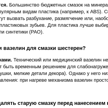
ся.
Большинство бюджетных смазок на минера
пулярным видам пластика (например, к ABS). 
гут вызвать разбухание, размягчение или, наобо
пластиковых зубьев. Для пластика лучше выби
ли синтетики (PAO).
и вазелин для смазки шестерен?
ками.
Технический или медицинский вазелин не
ет быть временным решением для слабонагруж
ушки, мелкие детали декора). Однако у него ни
вления: при нагреве механизма вазелин просто
далять старую смазку перед нанесением