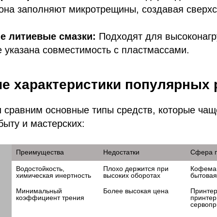
она заполняют микротрещины, создавая сверх
е литиевые смазки:
Подходят для высоконагр
е указана совместимость с пластмассами.
ие характеристики популярных
 сравним основные типы средств, которые чащ
быту и мастерских:
Преимущества
Недостатки
Сфера 
Водостойкость, 
Плохо держится при 
Кофемаш
химическая инертность
высоких оборотах
бытовая
Минимальный 
Более высокая цена
Принтер
коэффициент трения
принтеры
сервоп