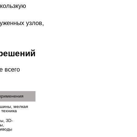
скользкую
уженных узлов,
 решений
е всего
применения
ины, мелкая 
 техника
ы, 3D-
, 
риводы