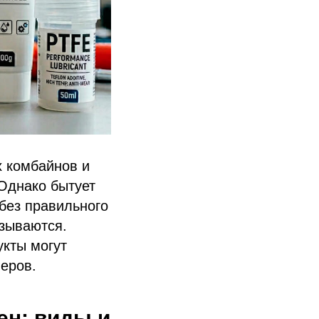
х комбайнов и
Однако бытует
 без правильного
изываются.
укты могут
еров.
ен: виды и