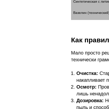
Синтетическая с лити
Вазелин (технический
Как правил
Мало просто ре
технически грам
Очистка:
Стар
накапливает п
Осмотр:
Пров
лишь ненадолг
Дозировка:
Не
пыль и способ