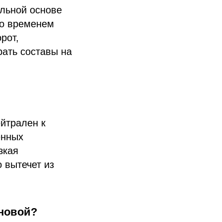
льной основе
Со временем
рот,
рать составы на
йтрален к
енных
зкая
 вытечет из
 новой?