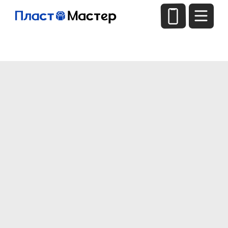
← Назад
+7(952)411-6320
info@plast-master.com